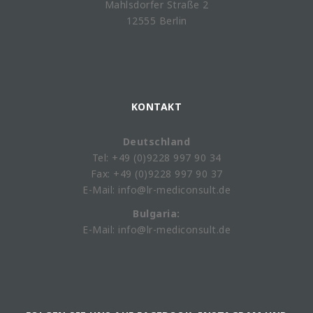
Mahlsdorfer Straße 2
12555 Berlin
KONTAKT
Deutschland
Tel: +49 (0)9228 997 90 34
Fax: +49 (0)9228 997 90 37
E-Mail: info@lr-mediconsult.de
Bulgaria:
E-Mail: info@lr-mediconsult.de