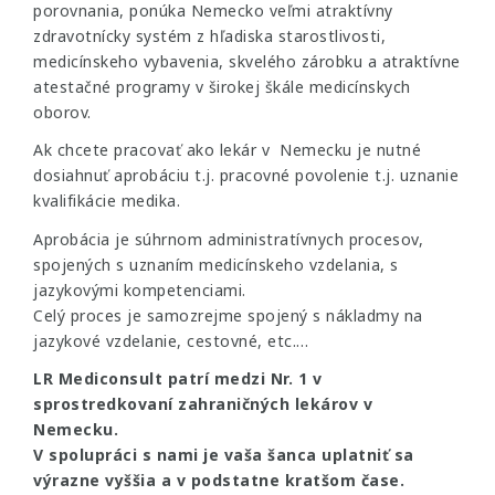
porovnania, ponúka Nemecko veľmi atraktívny
zdravotnícky systém z hľadiska starostlivosti,
medicínskeho vybavenia, skvelého zárobku a atraktívne
atestačné programy v širokej škále medicínskych
oborov.
Ak chcete pracovať ako lekár v Nemecku je nutné
dosiahnuť aprobáciu t.j. pracovné povolenie t.j. uznanie
kvalifikácie medika.
Aprobácia je súhrnom administratívnych procesov,
spojených s uznaním medicínskeho vzdelania, s
jazykovými kompetenciami.
Celý proces je samozrejme spojený s nákladmy na
jazykové vzdelanie, cestovné, etc.…
LR Mediconsult patrí medzi Nr. 1 v
sprostredkovaní zahraničných lekárov v
Nemecku.
V spolupráci s nami je vaša šanca uplatniť sa
výrazne vyššia a v podstatne kratšom čase.