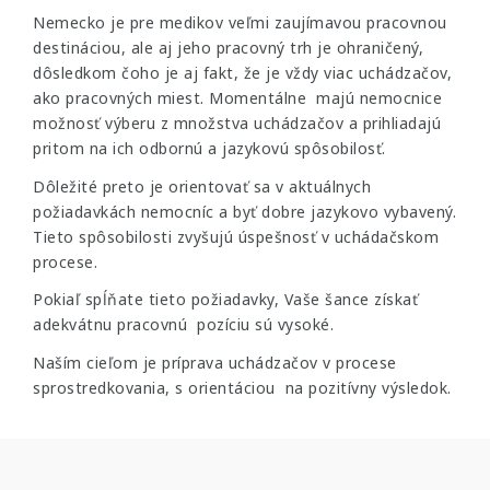
Nemecko je pre medikov veľmi zaujímavou pracovnou
destináciou, ale aj jeho pracovný trh je ohraničený,
dôsledkom čoho je aj fakt, že je vždy viac uchádzačov,
ako pracovných miest. Momentálne majú nemocnice
možnosť výberu z množstva uchádzačov a prihliadajú
pritom na ich odbornú a jazykovú spôsobilosť.
Dôležité preto je orientovať sa v aktuálnych
požiadavkách nemocníc a byť dobre jazykovo vybavený.
Tieto spôsobilosti zvyšujú úspešnosť v uchádačskom
procese.
Pokiaľ spĺňate tieto požiadavky, Vaše šance získať
adekvátnu pracovnú pozíciu sú vysoké.
Naším cieľom je príprava uchádzačov v procese
sprostredkovania, s orientáciou na pozitívny výsledok.