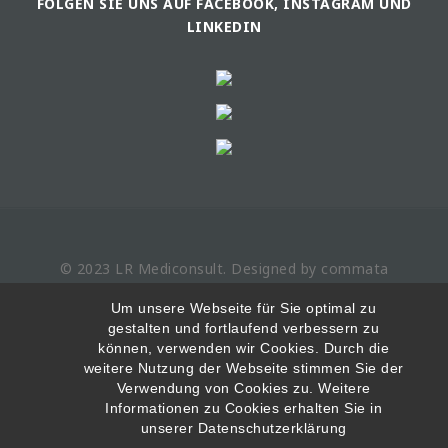
FOLGEN SIE UNS AUF FACEBOOK, INSTAGRAM UND
LINKEDIN
© 2023 LR
Mediconsult
. Designed by
commata
Impressum
Datenschutzerklärung
Um unsere Webseite für Sie optimal zu
gestalten und fortlaufend verbessern zu
können, verwenden wir Cookies. Durch die
weitere Nutzung der Webseite stimmen Sie der
Nemčina
Bulharčina
Deutsch
Български
(
)
(
)
Verwendung von Cookies zu. Weitere
Informationen zu Cookies erhalten Sie in
Rumunčina
Ruština
Română
Русский
(
)
(
)
unserer Datenschutzerklärung
Maďarčina
Slovenčina
Magyar
(
)