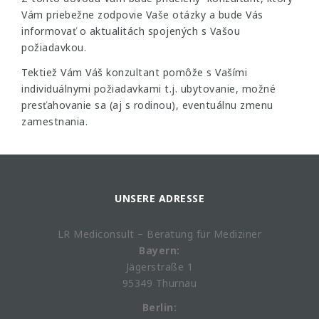
Vám priebežne zodpovie Vaše otázky a bude Vás
informovať o aktualitách spojených s Vašou
požiadavkou.
Tektiež Vám Váš konzultant pomôže s Vašími
individuálnymi požiadavkami t.j. ubytovanie, možné
presťahovanie sa (aj s rodinou), eventuálnu zmenu
zamestnania.
UNSERE ADRESSE
LR Mediconsult – Beratung für Mediziner
Bayern:
Jägerstraße 1
95349 Thurnau
Berlin: