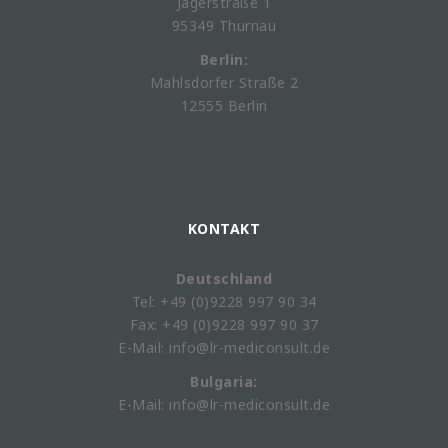
Jägerstraße 1
95349 Thurnau
Berlin:
Mahlsdorfer Straße 2
12555 Berlin
KONTAKT
Deutschland
Tel: +49 (0)9228 997 90 34
Fax: +49 (0)9228 997 90 37
E-Mail: info@lr-mediconsult.de
Bulgaria:
E-Mail: info@lr-mediconsult.de