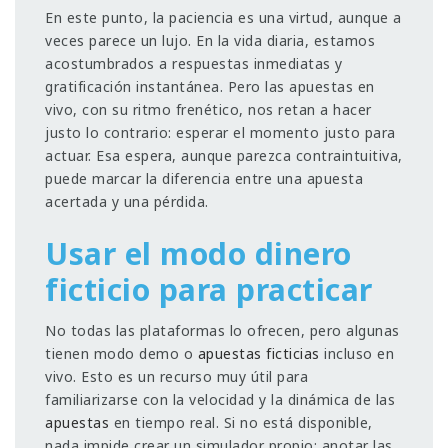
En este punto, la paciencia es una virtud, aunque a
veces parece un lujo. En la vida diaria, estamos
acostumbrados a respuestas inmediatas y
gratificación instantánea. Pero las apuestas en
vivo, con su ritmo frenético, nos retan a hacer
justo lo contrario: esperar el momento justo para
actuar. Esa espera, aunque parezca contraintuitiva,
puede marcar la diferencia entre una apuesta
acertada y una pérdida.
Usar el modo dinero
ficticio para practicar
No todas las plataformas lo ofrecen, pero algunas
tienen modo demo o
apuestas ficticias
incluso en
vivo. Esto es un recurso muy útil para
familiarizarse con la velocidad y la dinámica de las
apuestas
en tiempo real. Si no está disponible,
nada impide crear un simulador propio: anotar las