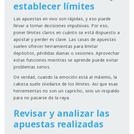
establecer límites
Las apuestas en vivo son rápidas, y eso puede
llevar a tomar decisiones impulsivas. Por eso,
poner límites claros en cuánto se está dispuesto a
apostar y perder es clave. Las casas de apuestas
suelen ofrecer herramientas para limitar
depósitos, pérdidas diarias o sesiones. Aprovechar
estas funciones mientras se aprende puede evitar
problemas serios.
De verdad, cuando la emoción está al máximo, la
cabeza suele olvidarse de los límites. Así que esas
herramientas no son un capricho, sino un respaldo
para no pasarse de la raya.
Revisar y analizar las
apuestas realizadas