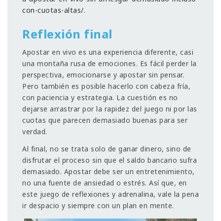
con-cuotas-altas/
.
Reflexión final
Apostar en vivo es una experiencia diferente, casi
una montaña rusa de emociones. Es fácil perder la
perspectiva, emocionarse y apostar sin pensar.
Pero también es posible hacerlo con cabeza fría,
con paciencia y estrategia. La cuestión es no
dejarse arrastrar por la rapidez del juego ni por las
cuotas que parecen demasiado buenas para ser
verdad.
Al final, no se trata solo de ganar dinero, sino de
disfrutar el proceso sin que el saldo bancario sufra
demasiado. Apostar debe ser un entretenimiento,
no una fuente de ansiedad o estrés. Así que, en
este juego de reflexiones y adrenalina, vale la pena
ir despacio y siempre con un plan en mente.