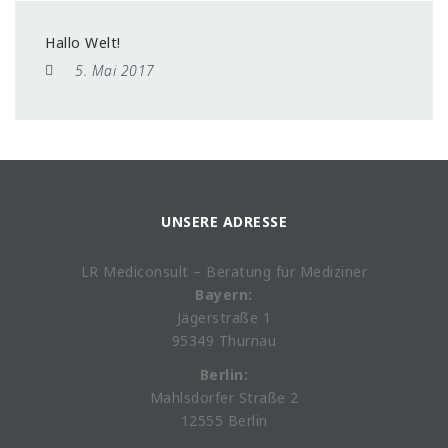
Hallo Welt!
5. Mai 2017
UNSERE ADRESSE
LR Mediconsult – Beratung für Mediziner
Bayern:
Jägerstraße 1
95349 Thurnau
Berlin:
Mahlsdorfer Straße 2
12555 Berlin