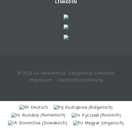
LINKEDIN
© 2023 LR
Mediconsult
. Designed by
commata
Impressum
Datenschutzerklärung
Bulgarisch
Deutsch
Български
(
)
Rumänisch
Russisch
Română
Русский
(
)
(
)
Slowakisch
Ungarisch
Slovenčina
Magyar
(
)
(
)