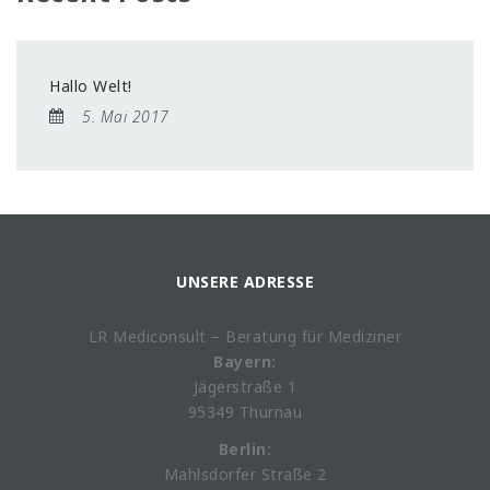
Hallo Welt!
5. Mai 2017
UNSERE ADRESSE
LR Mediconsult – Beratung für Mediziner
Bayern:
Jägerstraße 1
95349 Thurnau
Berlin:
Mahlsdorfer Straße 2