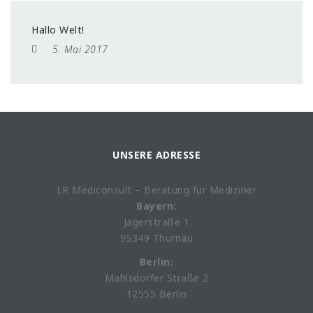
Hallo Welt!
5. Mai 2017
UNSERE ADRESSE
LR Mediconsult – Beratung für Mediziner
Bayern:
Jägerstraße 1
95349 Thurnau
Berlin:
Mahlsdorfer Straße 2
12555 Berlin