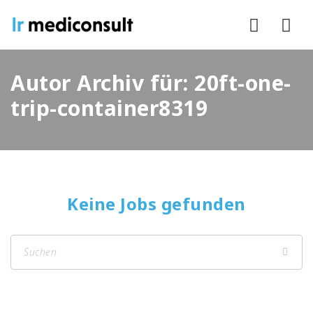
Nav
Autor Archiv für: 20ft-one-
trip-container8319
Keine Jobs gefunden