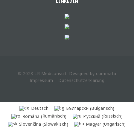
LINKEDIN
© 2023 LR
Mediconsult
. Designed by
commata
Impressum
Datenschutzerklärung
Bulgarisch
Deutsch
Български
(
)
Rumänisch
Russisch
Română
Русский
(
)
(
)
Slowakisch
Ungarisch
Slovenčina
Magyar
(
)
(
)