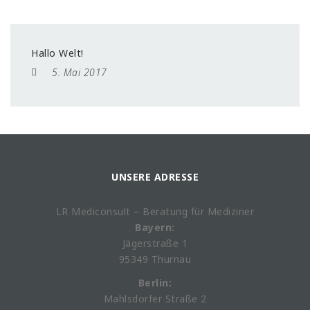
Hallo Welt!
5. Mai 2017
UNSERE ADRESSE
LR Mediconsult – Beratung für Mediziner
Bayern:
Jägerstraße 1
95349 Thurnau
Berlin:
Mahlsdorfer Straße 2