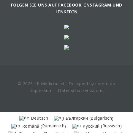
FOLGEN SIE UNS AUF FACEBOOK, INSTAGRAM UND
LINKEDIN
© 2023 LR
Mediconsult
. Designed by
commata
Impressum
Datenschutzerklärung
Bulgarisch
Deutsch
Български
(
)
Rumänisch
Russisch
Română
Русский
(
)
(
)