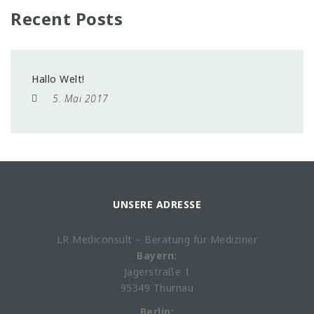
Recent Posts
Hallo Welt!
5. Mai 2017
UNSERE ADRESSE
LR Mediconsult – Beratung für Mediziner
Bayern:
Jägerstraße 1
95349 Thurnau
Berlin: