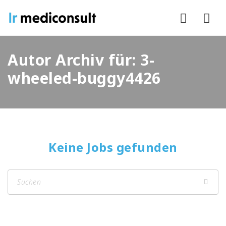
Nav
Autor Archiv für: 3-
wheeled-buggy4426
Keine Jobs gefunden