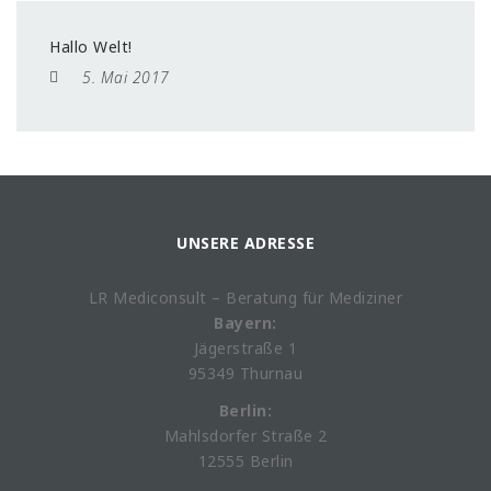
Hallo Welt!
5. Mai 2017
UNSERE ADRESSE
LR Mediconsult – Beratung für Mediziner
Bayern:
Jägerstraße 1
95349 Thurnau
Berlin:
Mahlsdorfer Straße 2
12555 Berlin