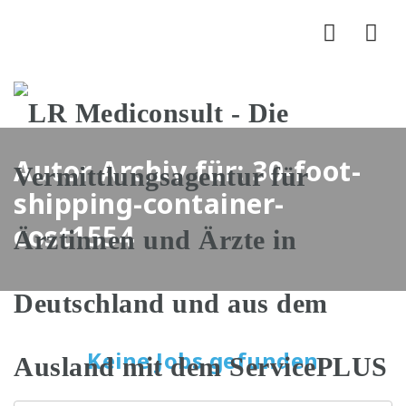
Nav
Autor Archiv für: 30-foot-
shipping-container-
cost1554
Keine Jobs gefunden