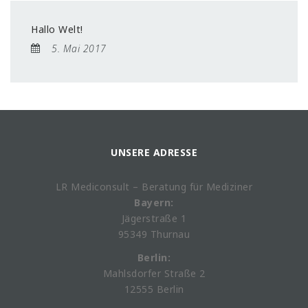
Hallo Welt!
5. Mai 2017
UNSERE ADRESSE
LR Mediconsult – Beratung für Mediziner
Bayern:
Jägerstraße 1
95349 Thurnau
Berlin:
Mahlsdorfer Straße 2
12555 Berlin