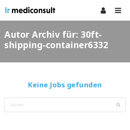
Navi
Autor Archiv für: 30ft-
shipping-container6332
Keine Jobs gefunden