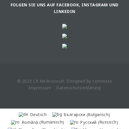
FOLGEN SIE UNS AUF FACEBOOK, INSTAGRAM UND
LINKEDIN
© 2023 LR
Mediconsult
. Designed by
commata
Impressum
Datenschutzerklärung
Bulgarisch
Deutsch
Български
(
)
Rumänisch
Russisch
Română
Русский
(
)
(
)