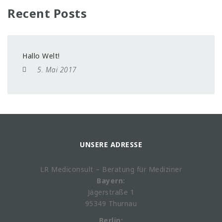
Recent Posts
Hallo Welt!
5. Mai 2017
UNSERE ADRESSE
LR Mediconsult – Beratung für Mediziner
Bayern:
Jägerstraße 1
95349 Thurnau
Berlin: