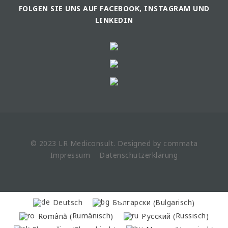
FOLGEN SIE UNS AUF FACEBOOK, INSTAGRAM UND
LINKEDIN
© 2023 LR
Mediconsult
. Designed by
commata
Impressum
Datenschutzerklärung
Bulgarisch
Deutsch
Български
(
)
Rumänisch
Russisch
Română
Русский
(
)
(
)