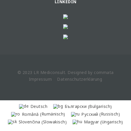
LINKEDIN
© 2023 LR
Mediconsult
. Designed by
commata
Impressum
Datenschutzerklärung
Bulgarisch
Deutsch
Български
(
)
Rumänisch
Russisch
Română
Русский
(
)
(
)
Slowakisch
Ungarisch
Slovenčina
Magyar
(
)
(
)