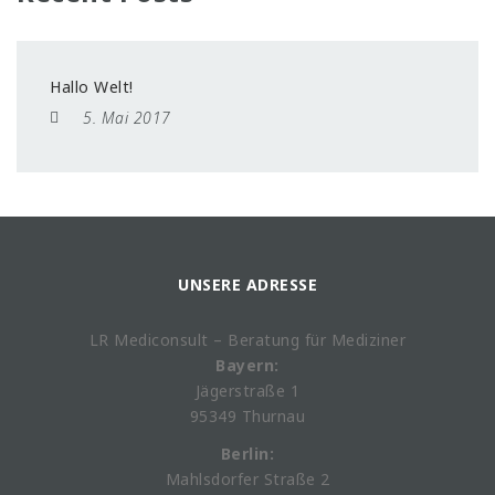
Hallo Welt!
5. Mai 2017
UNSERE ADRESSE
LR Mediconsult – Beratung für Mediziner
Bayern:
Jägerstraße 1
95349 Thurnau
Berlin:
Mahlsdorfer Straße 2