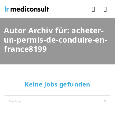
Nav
Autor Archiv für: acheter-
un-permis-de-conduire-en-
france8199
Keine Jobs gefunden