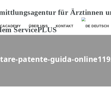
CACADEMY
ÜBER UNS
KONTAKT
DEUTSCH
stare-patente-guida-online119