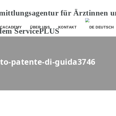
CACADEMY
ÜBER UNS
KONTAKT
DEUTSCH
sto-patente-di-guida3746