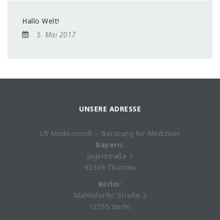
Hallo Welt!
5. Mai 2017
UNSERE ADRESSE
LR Mediconsult – Beratung für Mediziner
Bayern:
Jägerstraße 1
95349 Thurnau
Berlin:
Mahlsdorfer Straße 2
12555 Berlin