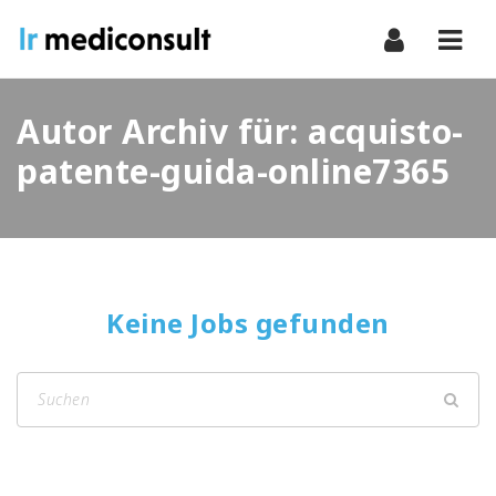
Navi
Autor Archiv für: acquisto-
patente-guida-online7365
Keine Jobs gefunden