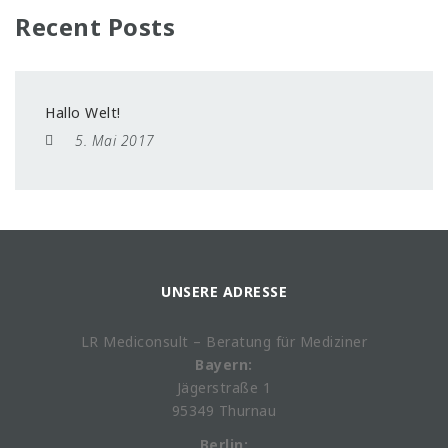
Recent Posts
Hallo Welt!
5. Mai 2017
UNSERE ADRESSE
LR Mediconsult – Beratung für Mediziner
Bayern:
Jägerstraße 1
95349 Thurnau
Berlin: