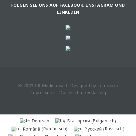
FOLGEN SIE UNS AUF FACEBOOK, INSTAGRAM UND
LINKEDIN
© 2023 LR
Mediconsult
. Designed by
commata
Impressum
Datenschutzerklärung
Bulgarisch
Deutsch
Български
(
)
Rumänisch
Russisch
Română
Русский
(
)
(
)