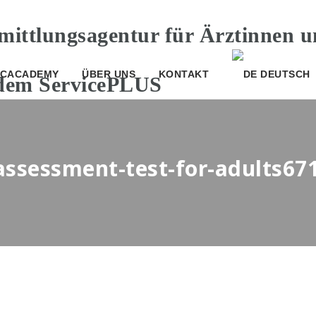
CACADEMY
ÜBER UNS
KONTAKT
DEUTSCH
assessment-test-for-adults67