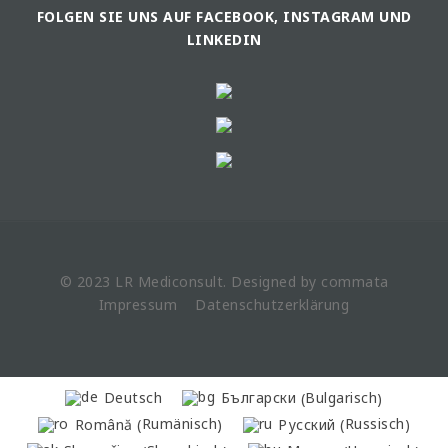
FOLGEN SIE UNS AUF FACEBOOK, INSTAGRAM UND
LINKEDIN
© 2023 LR
Mediconsult
. Designed by
commata
Impressum
Datenschutzerklärung
Bulgarisch
Deutsch
Български
(
)
Rumänisch
Russisch
Română
Русский
(
)
(
)