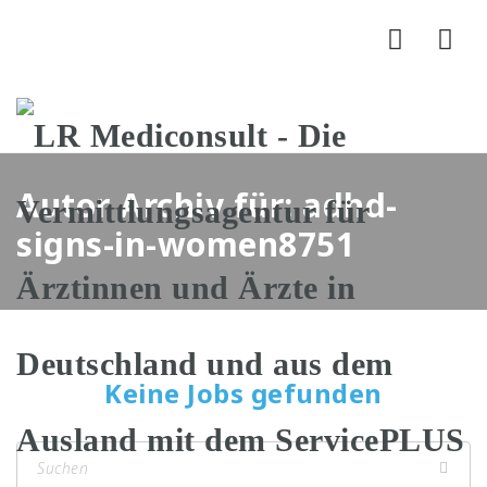
Nav
Autor Archiv für: adhd-
signs-in-women8751
Keine Jobs gefunden