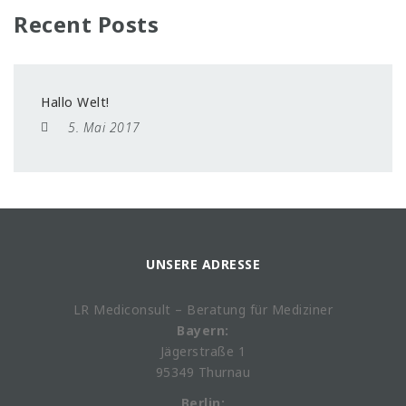
Recent Posts
Hallo Welt!
5. Mai 2017
UNSERE ADRESSE
LR Mediconsult – Beratung für Mediziner
Bayern:
Jägerstraße 1
95349 Thurnau
Berlin: