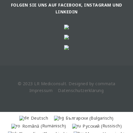
FOLGEN SIE UNS AUF FACEBOOK, INSTAGRAM UND
LINKEDIN
© 2023 LR
Mediconsult
. Designed by
commata
Impressum
Datenschutzerklärung
Bulgarisch
Deutsch
Български
(
)
Rumänisch
Russisch
Română
Русский
(
)
(
)