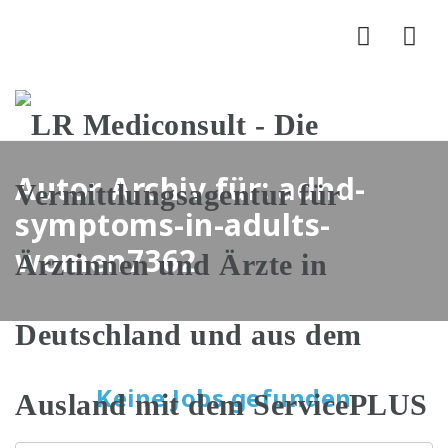
Nav
Autor Archiv für: adhd-
symptoms-in-adults-
women7362
Keine Jobs gefunden