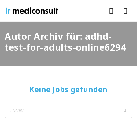
Nav
Autor Archiv für: adhd-
test-for-adults-online6294
Keine Jobs gefunden