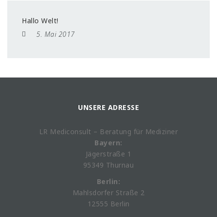
Hallo Welt!
5. Mai 2017
UNSERE ADRESSE
LR Mediconsult – Beratung für Mediziner
Bayern:
Jägerstraße 1
95349 Thurnau
Berlin:
Mahlsdorfer Straße 2
12555 Berlin