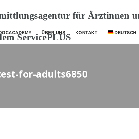
DOCACADEMY
ÜBER UNS
KONTAKT
DEUTSCH
test-for-adults6850