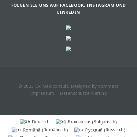
FOLGEN SIE UNS AUF FACEBOOK, INSTAGRAM UND
LINKEDIN
© 2023 LR
Mediconsult
. Designed by
commata
Impressum
Datenschutzerklärung
Bulgarisch
Deutsch
Български
(
)
Rumänisch
Russisch
Română
Русский
(
)
(
)