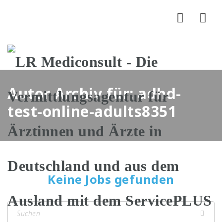
Nav
Autor Archiv für: adhd-
test-online-adults8351
Keine Jobs gefunden