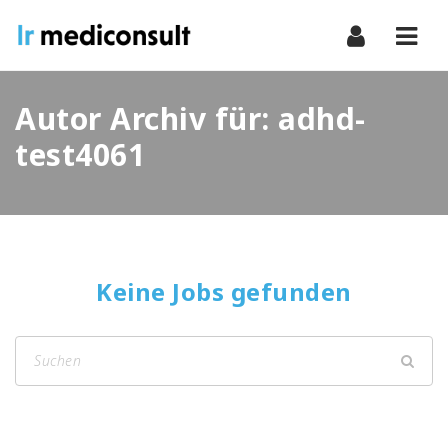
Navi
Autor Archiv für: adhd-
test4061
Keine Jobs gefunden