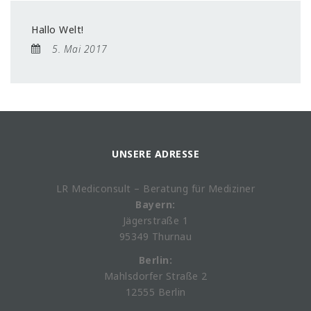
Hallo Welt!
5. Mai 2017
UNSERE ADRESSE
LR Mediconsult – Beratung für Mediziner
Bayern:
Jägerstraße 1
95349 Thurnau
Berlin:
Mahlsdorfer Straße 2
12555 Berlin