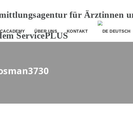
CACADEMY
ÜBER UNS
KONTAKT
DEUTSCH
sosman3730