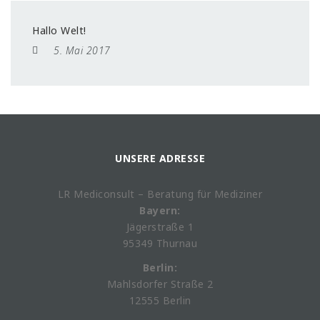
Hallo Welt!
5. Mai 2017
UNSERE ADRESSE
LR Mediconsult – Beratung für Mediziner
Bayern:
Jägerstraße 1
95349 Thurnau
Berlin:
Mahlsdorfer Straße 2
12555 Berlin