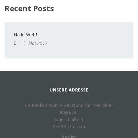
Recent Posts
Hallo Welt!
5. Mai 2017
UNSERE ADRESSE
LR Mediconsult – Beratung für Mediziner
Bayern:
Jägerstraße 1
95349 Thurnau
Berlin: