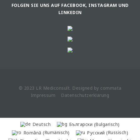
FOLGEN SIE UNS AUF FACEBOOK, INSTAGRAM UND
LINKEDIN
© 2023 LR
Mediconsult
. Designed by
commata
Impressum
Datenschutzerklärung
Bulgarisch
Deutsch
Български
(
)
Rumänisch
Russisch
Română
Русский
(
)
(
)