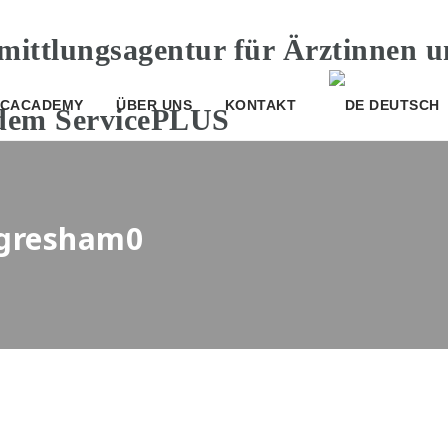
CACADEMY
ÜBER UNS
KONTAKT
DEUTSCH
hagresham0