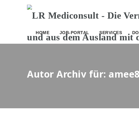
HOME
JOB-PORTAL
SERVICES
DO
Autor Archiv für: amee