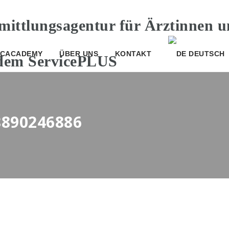
CACADEMY
ÜBER UNS
KONTAKT
DEUTSCH
8890246886