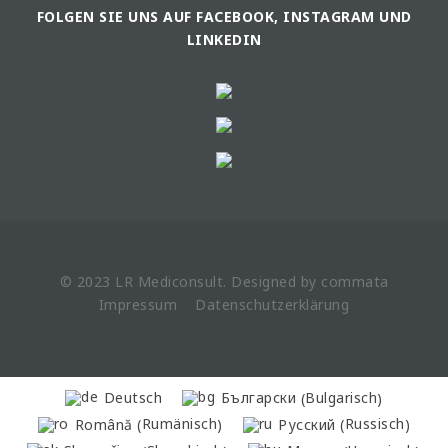
FOLGEN SIE UNS AUF FACEBOOK, INSTAGRAM UND
LINKEDIN
© 2023 LR
Mediconsult
. Designed by
commata
Impressum
Datenschutzerklärung
Bulgarisch
Deutsch
Български
(
)
Rumänisch
Russisch
Română
Русский
(
)
(
)