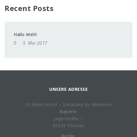
Recent Posts
Hallo Welt!
5. Mai 2017
UNSERE ADRESSE
LR Mediconsult – Beratung für Mediziner
Bayern:
Jägerstraße 1
95349 Thurnau
Berlin: