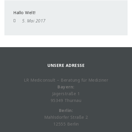
Hallo Welt!
5. Mai 2017
UNSERE ADRESSE
LR Mediconsult – Beratung für Mediziner
Bayern:
Jägerstraße 1
95349 Thurnau
Berlin:
Mahlsdorfer Straße 2
12555 Berlin