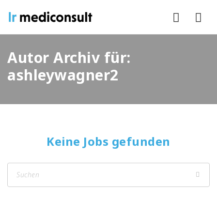
Nav
Autor Archiv für:
ashleywagner2
Keine Jobs gefunden