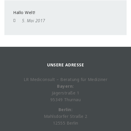
Hallo Welt!
5. Mai 2017
UNSERE ADRESSE
LR Mediconsult – Beratung für Mediziner
Bayern:
Jägerstraße 1
95349 Thurnau
Berlin:
Mahlsdorfer Straße 2
12555 Berlin