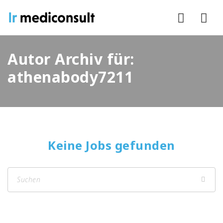
Nav
Autor Archiv für:
athenabody7211
Keine Jobs gefunden