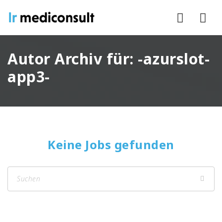
Nav
Autor Archiv für: -azurslot-
app3-
Keine Jobs gefunden