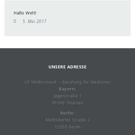
Hallo Welt!
5. Mai 2017
UNSERE ADRESSE
LR Mediconsult – Beratung für Mediziner
Bayern:
Jägerstraße 1
95349 Thurnau
Berlin:
Mahlsdorfer Straße 2
12555 Berlin