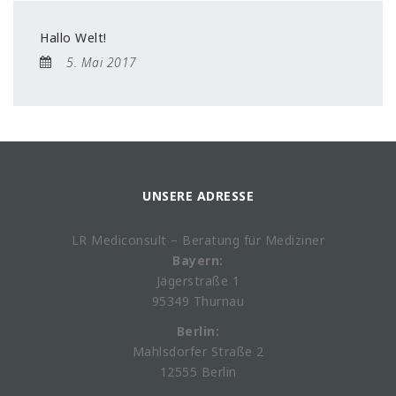
Hallo Welt!
5. Mai 2017
UNSERE ADRESSE
LR Mediconsult – Beratung für Mediziner
Bayern:
Jägerstraße 1
95349 Thurnau
Berlin:
Mahlsdorfer Straße 2
12555 Berlin