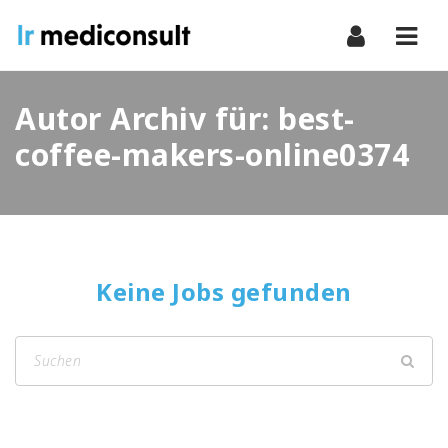
Navi
Autor Archiv für: best-
coffee-makers-online0374
Keine Jobs gefunden