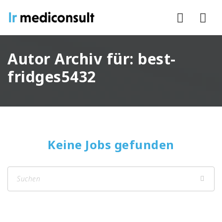
Nav
Autor Archiv für: best-
fridges5432
Keine Jobs gefunden