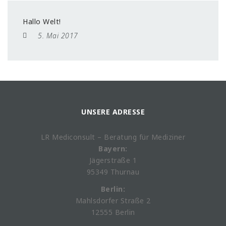
Hallo Welt!
5. Mai 2017
UNSERE ADRESSE
LR Mediconsult – Beratung für Mediziner
Bayern:
Jägerstraße 1
95349 Thurnau
Berlin:
Mahlsdorfer Straße 2
12555 Berlin