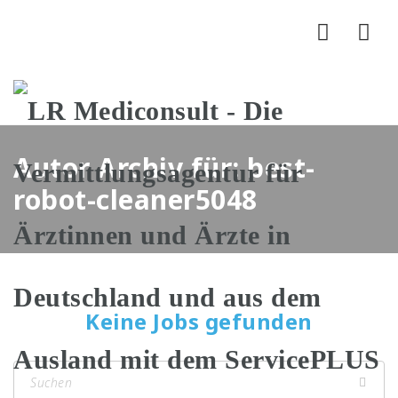
Nav
Autor Archiv für: best-
robot-cleaner5048
Keine Jobs gefunden