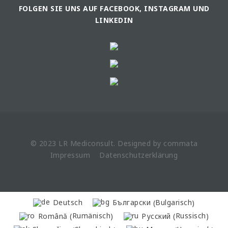
FOLGEN SIE UNS AUF FACEBOOK, INSTAGRAM UND
LINKEDIN
© 2023 LR
Mediconsult
. Designed by
commata
Impressum
Datenschutzerklärung
Bulgarisch
Deutsch
Български
(
)
Rumänisch
Russisch
Română
Русский
(
)
(
)