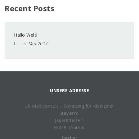
Recent Posts
Hallo Welt!
5. Mai 2017
UNSERE ADRESSE
LR Mediconsult – Beratung für Mediziner
Bayern:
Jägerstraße 1
95349 Thurnau
Berlin: