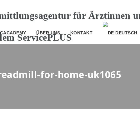
CACADEMY
ÜBER UNS
KONTAKT
DEUTSCH
treadmill-for-home-uk1065