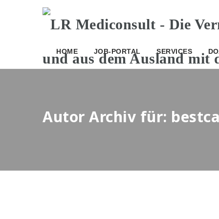
HOME
JOB-PORTAL
SERVICES
DO
Autor Archiv für: best