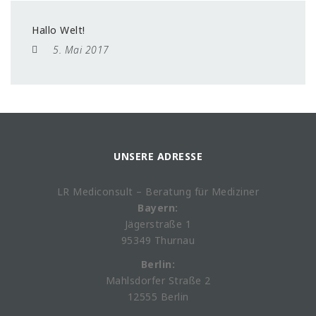
Hallo Welt!
5. Mai 2017
UNSERE ADRESSE
LR Mediconsult – Beratung für Mediziner
Bayern:
Jägerstraße 1
95349 Thurnau
Berlin:
Mahlsdorfer Straße 2
12555 Berlin