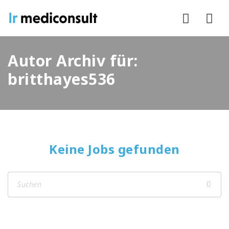
Nav
Autor Archiv für:
britthayes536
Keine Jobs gefunden