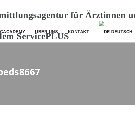
CACADEMY
ÜBER UNS
KONTAKT
DEUTSCH
_beds8667