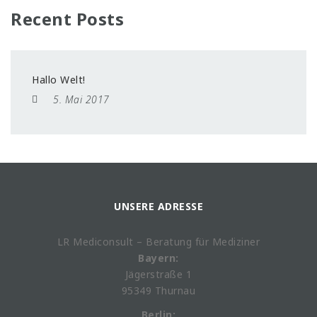
Recent Posts
Hallo Welt!
5. Mai 2017
UNSERE ADRESSE
LR Mediconsult – Beratung für Mediziner
Bayern:
Jägerstraße 1
95349 Thurnau
Berlin: