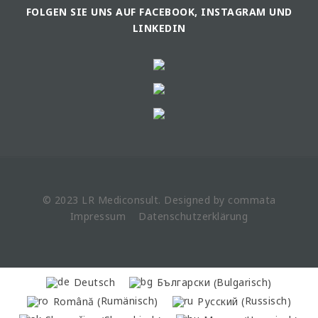
FOLGEN SIE UNS AUF FACEBOOK, INSTAGRAM UND
LINKEDIN
© 2023 LR
Mediconsult
. Designed by
commata
Impressum
Datenschutzerklärung
Bulgarisch
Deutsch
Български
(
)
Rumänisch
Russisch
Română
Русский
(
)
(
)