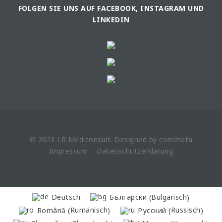
FOLGEN SIE UNS AUF FACEBOOK, INSTAGRAM UND
LINKEDIN
© 2023 LR
Mediconsult
. Designed by
commata
Impressum
Datenschutzerklärung
Bulgarisch
Deutsch
Български
(
)
Rumänisch
Russisch
Română
Русский
(
)
(
)