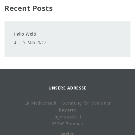
Recent Posts
Hallo Welt!
5. Mai 2017
UNSERE ADRESSE
LR Mediconsult – Beratung für Mediziner
Bayern:
Jägerstraße 1
95349 Thurnau
Berlin: