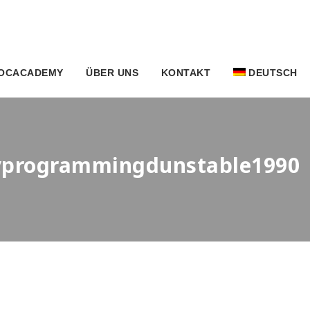
OCACADEMY
ÜBER UNS
KONTAKT
DEUTSCH
keyprogrammingdunstable1990