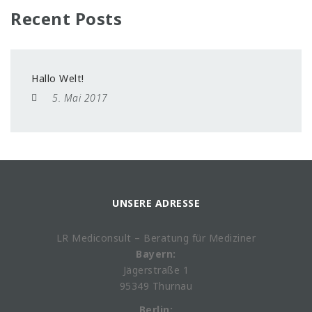
Recent Posts
Hallo Welt!
5. Mai 2017
UNSERE ADRESSE
LR Mediconsult – Beratung für Mediziner
Bayern:
Jägerstraße 1
95349 Thurnau
Berlin: