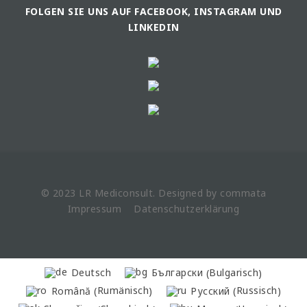
FOLGEN SIE UNS AUF FACEBOOK, INSTAGRAM UND
LINKEDIN
© 2023 LR
Mediconsult
. Designed by
commata
Impressum
Datenschutzerklärung
Bulgarisch
Deutsch
Български
(
)
Rumänisch
Russisch
Română
Русский
(
)
(
)