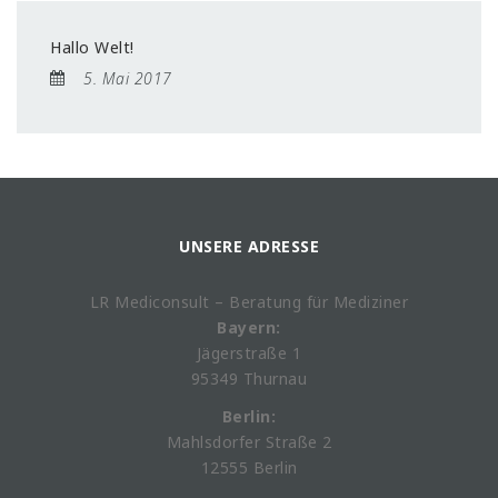
Hallo Welt!
5. Mai 2017
UNSERE ADRESSE
LR Mediconsult – Beratung für Mediziner
Bayern:
Jägerstraße 1
95349 Thurnau
Berlin:
Mahlsdorfer Straße 2
12555 Berlin