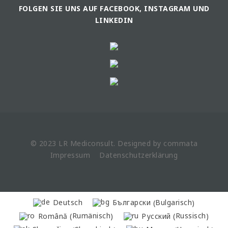
FOLGEN SIE UNS AUF FACEBOOK, INSTAGRAM UND
LINKEDIN
© 2023 LR
Mediconsult
. Designed by
commata
Impressum
Datenschutzerklärung
Bulgarisch
Deutsch
Български
(
)
Rumänisch
Russisch
Română
Русский
(
)
(
)