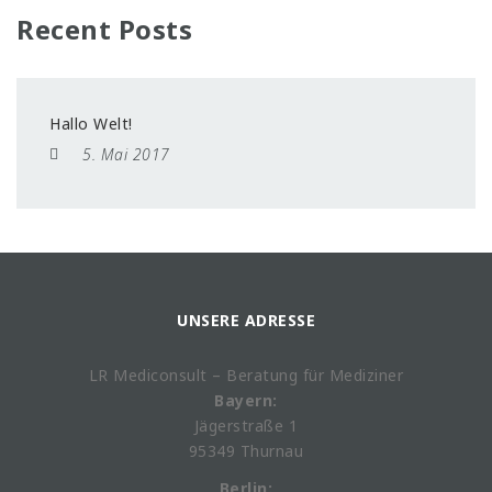
Recent Posts
Hallo Welt!
5. Mai 2017
UNSERE ADRESSE
LR Mediconsult – Beratung für Mediziner
Bayern:
Jägerstraße 1
95349 Thurnau
Berlin: