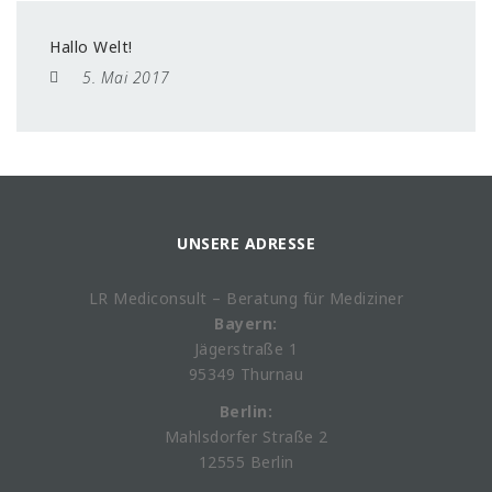
Hallo Welt!
5. Mai 2017
UNSERE ADRESSE
LR Mediconsult – Beratung für Mediziner
Bayern:
Jägerstraße 1
95349 Thurnau
Berlin:
Mahlsdorfer Straße 2
12555 Berlin