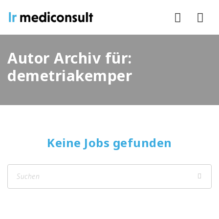
Nav
Autor Archiv für:
demetriakemper
Keine Jobs gefunden