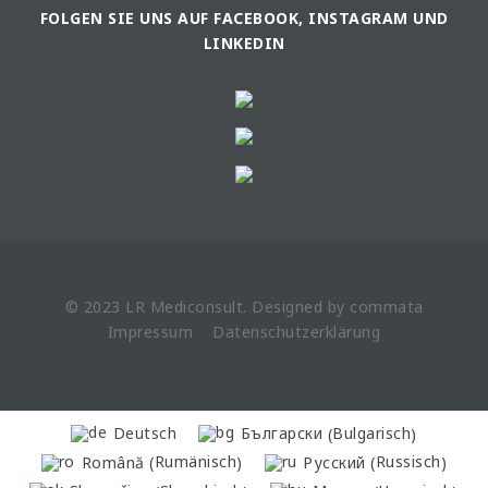
FOLGEN SIE UNS AUF FACEBOOK, INSTAGRAM UND
LINKEDIN
© 2023 LR
Mediconsult
. Designed by
commata
Impressum
Datenschutzerklärung
Bulgarisch
Deutsch
Български
(
)
Rumänisch
Russisch
Română
Русский
(
)
(
)