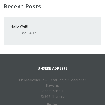
Recent Posts
Hallo Welt!
5. Mai 2017
UNSERE ADRESSE
LR Mediconsult – Beratung für Mediziner
Bayern:
Jägerstraße 1
95349 Thurnau
Berlin: