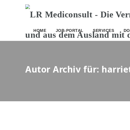
HOME
JOB-PORTAL
SERVICES
DO
Autor Archiv für: harrie